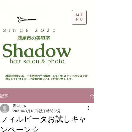
ME
NU
SINCE 2020
鹿屋市の美容室
​Shadow
hair salon & photo
​感染症対策の為、ご来店時の手指消毒 ならびにスタッフのマスク着
用をしております。ご理解の程よろしくお願い致します。​
記事
Shadow
2021年3月18日
読了時間: 2分
フィルビータお試しキャ
ンペーン☆