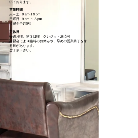
いております。
営業時間
火～土: ９am-1９pm
日曜日: ９am-１８pm
〔完全予約制〕
定休日
毎週月曜、第３日曜 クレジット決済可
講習会により臨時のお休みや、早めの営業終了をす
る日があります。
​ご了承下さい。