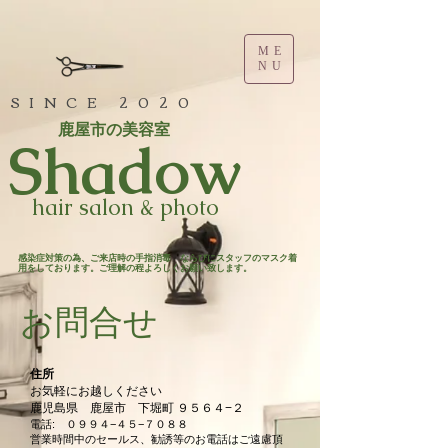
ME
NU
SINCE 2020
鹿屋市の美容室
​Shadow
hair salon & photo
​感染症対策の為、ご来店時の手指消毒 ならびにスタッフのマスク着
用をしております。ご理解の程よろしくお願い致します。​
お問合せ
住所
お気軽にお越しください
鹿児島県 鹿屋市 下堀町 ９５６４−２
電話: ０９９４−４５−７０８８
​営業時間中のセールス、勧誘等のお電話はご遠慮頂