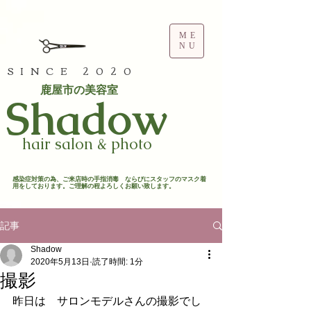
ME
NU
SINCE 2020
鹿屋市の美容室
​Shadow
hair salon & photo
​感染症対策の為、ご来店時の手指消毒 ならびにスタッフのマスク着
用をしております。ご理解の程よろしくお願い致します。​
記事
Shadow
2020年5月13日
読了時間: 1分
撮影
昨日は　サロンモデルさんの撮影でし