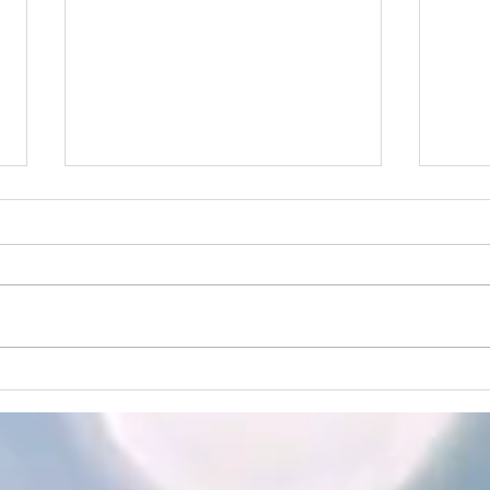
台風接近に伴う営業について
こんにちは、Shadowです。 台風
シーズンを迎えるにあたり、営業
についてのご案内です。 現在の
ところ通常営業を予定しておりま
すが、台風の進路や状況によって
は、お客様の安全を最優先に考
【頭
え、臨時休業とさせていただく場
歩】
合がございます。 また、当店は
しま
停電の影響を受けやすい地域にあ
るため、停電が発生した場合は施