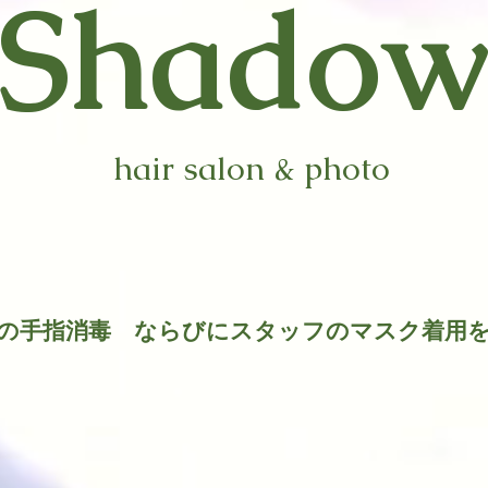
​Shado
hair salon & photo
時の手指消毒 ならびにスタッフのマスク着用
​