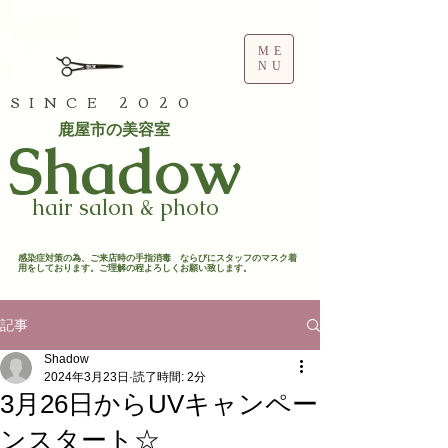
ME
NU
SINCE 2020
鹿屋市の美容室
​Shadow
hair salon & photo
​感染症対策の為、ご来店時の手指消毒 ならびにスタッフのマスク着
用をしております。ご理解の程よろしくお願い致します。​
記事
Shadow
2024年3月23日
読了時間: 2分
3月26日からUVキャンペー
ンスタート☆