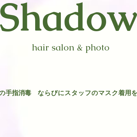
​Shado
hair salon & photo
時の手指消毒 ならびにスタッフのマスク着用
​