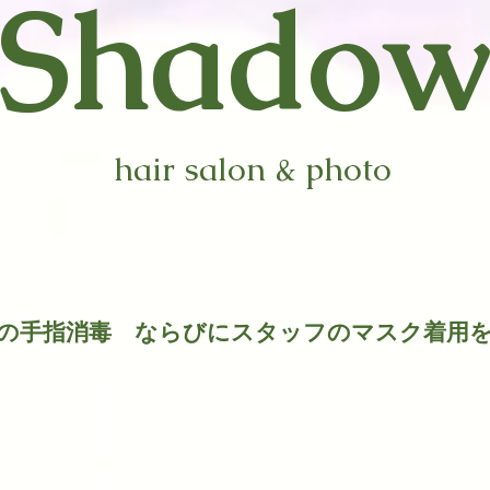
​Shado
hair salon & photo
時の手指消毒 ならびにスタッフのマスク着用
​