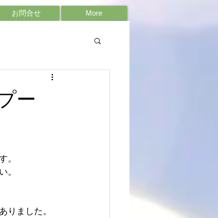
お問合せ
More
プー
す。
い。
ありました。