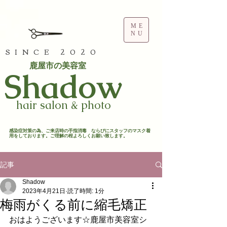
ME
NU
SINCE 2020
鹿屋市の美容室
​Shadow
hair salon & photo
​感染症対策の為、ご来店時の手指消毒 ならびにスタッフのマスク着
用をしております。ご理解の程よろしくお願い致します。​
記事
Shadow
2023年4月21日
読了時間: 1分
梅雨がくる前に縮毛矯正
おはようございます☆鹿屋市美容室シ