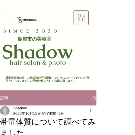
ME
NU
SINCE 2020
鹿屋市の美容室
​Shadow
hair salon & photo
​感染症対策の為、ご来店時の手指消毒 ならびにスタッフのマスク着
用をしております。ご理解の程よろしくお願い致します。​
記事
Shadow
2020年10月15日
読了時間: 2分
帯電体質について調べてみ
ました