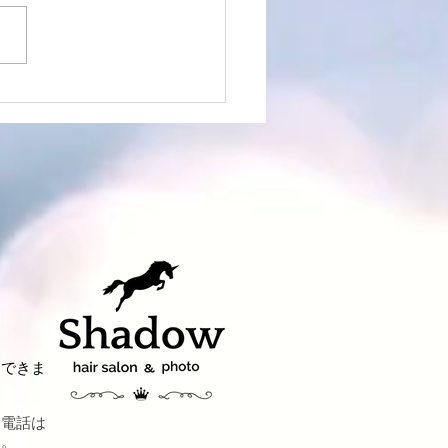
皮環境を整える新しい一
育毛スパがリニューアル
した
約できま
お電話は
す。