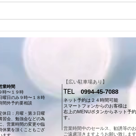
についてのご案内です。 現在の
ところ通常営業を予定しておりま
すが、台風の進路や状況によって
は、お客様の安全を最優先に考
【頭
え、臨時休業とさせていただく場
歩】
合がございます。 また、当店は
しま
停電の影響を受けやすい地域にあ
るため、停電が発生した場合は施
術に必要な設備が使用できず、営
業が困難になることもございま
す。 そのため、営業するか、休
【広い駐車場あり】
業するか
営業時間
TEL
0994-45-7088
​９時〜１９時
日曜日のみ９時〜１８時
ネット予約は２４時間可能
​時間外予約要相談
スマートフォンからのお客様は
​右上のMENUボタンからネット予
定休日：月曜・第３日曜
す。
​講習会、勉強会などの為
に、営業時間の変更や臨
営業時間中のセールス、勧誘等の
時休業を頂くこともござ
ご遠慮頂きますようお願い致しま
います。