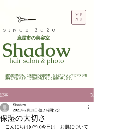
ME
NU
SINCE 2020
鹿屋市の美容室
​Shadow
hair salon & photo
​感染症対策の為、ご来店時の手指消毒 ならびにスタッフのマスク着
用をしております。ご理解の程よろしくお願い致します。​
記事
Shadow
2021年2月13日
読了時間: 2分
保湿の大切さ
こんにちは(o^^o)今日は　お肌について