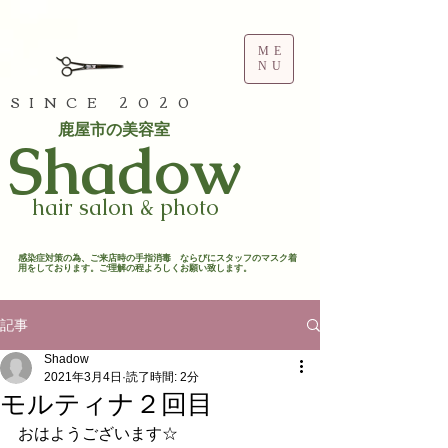
ME
NU
SINCE 2020
鹿屋市の美容室
​Shadow
hair salon & photo
​感染症対策の為、ご来店時の手指消毒 ならびにスタッフのマスク着
用をしております。ご理解の程よろしくお願い致します。​
記事
Shadow
2021年3月4日
読了時間: 2分
モルティナ２回目
おはようございます☆