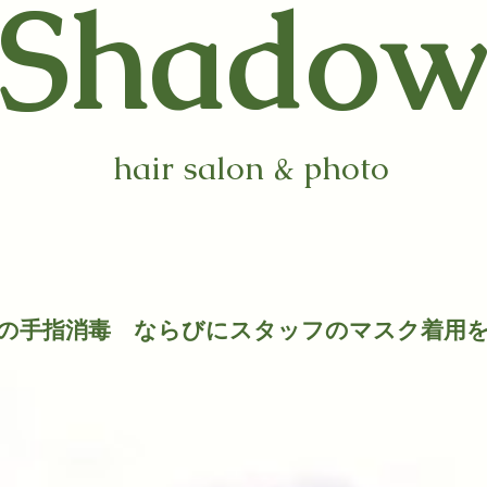
​Shado
hair salon & photo
時の手指消毒 ならびにスタッフのマスク着用
​