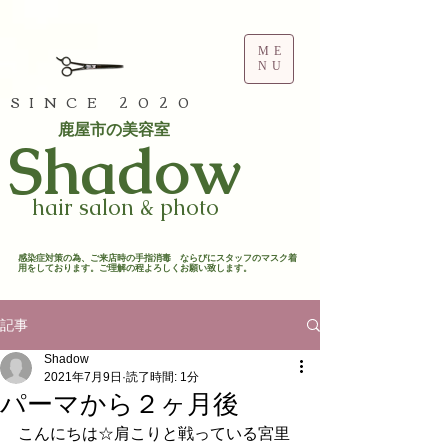
ME
NU
SINCE 2020
鹿屋市の美容室
​Shadow
hair salon & photo
​感染症対策の為、ご来店時の手指消毒 ならびにスタッフのマスク着
用をしております。ご理解の程よろしくお願い致します。​
記事
Shadow
2021年7月9日
読了時間: 1分
パーマから２ヶ月後
こんにちは☆肩こりと戦っている宮里