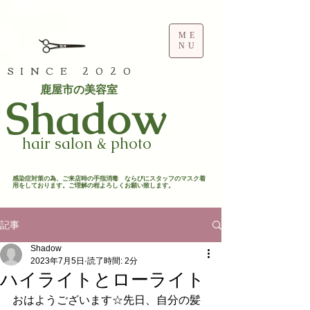
ME
NU
SINCE 2020
鹿屋市の美容室
​Shadow
hair salon & photo
​感染症対策の為、ご来店時の手指消毒 ならびにスタッフのマスク着
用をしております。ご理解の程よろしくお願い致します。​
記事
Shadow
2023年7月5日
読了時間: 2分
ハイライトとローライト
おはようございます☆先日、自分の髪