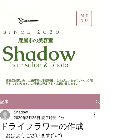
ME
NU
SINCE 2020
鹿屋市の美容室
​Shadow
hair salon & photo
​感染症対策の為、ご来店時の手指消毒 ならびにスタッフのマスク着
用をしております。ご理解の程よろしくお願い致します。​
記事
Shadow
2020年3月25日
読了時間: 2分
ドライフラワーの作成
おはようございます(^○^)