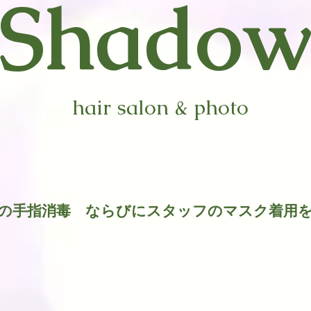
​Shado
hair salon & photo
時の手指消毒 ならびにスタッフのマスク着用
​