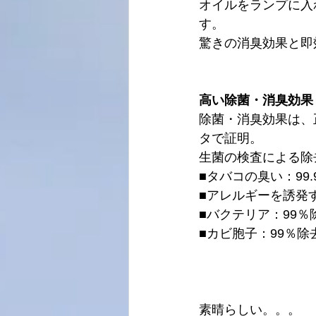
オイルをランプに入
す。
驚きの消臭効果と即
高い除菌・消臭効果
除菌・消臭効果は、正
タで証明。
生菌の検査による除
■タバコの臭い：99
■アレルギーを誘発
■バクテリア：99％
■カビ胞子：99％除
素晴らしい。。。