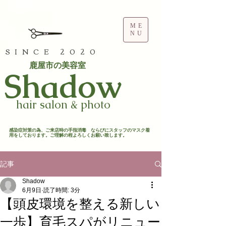
ME
NU
SINCE 2020
鹿屋市の美容室
​Shadow
hair salon & photo
​感染症対策の為、ご来店時の手指消毒 ならびにスタッフのマスク着
用をしております。ご理解の程よろしくお願い致します。​
記事
Shadow
6月9日
読了時間: 3分
【頭皮環境を整える新しい
一歩】育毛スパがリニュー